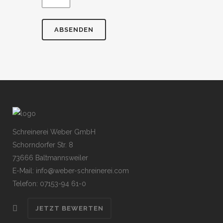
Schreinerei Weber GmbH
Schorndorfer Str. 8
73666 Baltmannsweiler
E-Mail: info@weber-schreinerei.com
Telefon: 07153-94 61-0
JETZT BEWERTEN