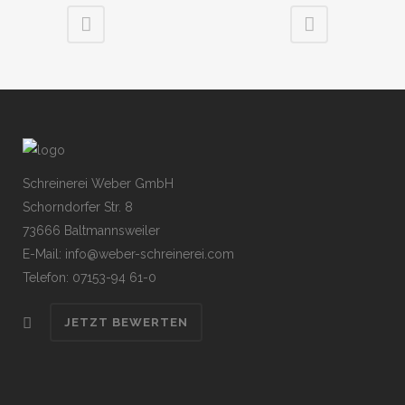
Schreinerei Weber GmbH
Schorndorfer Str. 8
73666 Baltmannsweiler
E-Mail: info@weber-schreinerei.com
Telefon: 07153-94 61-0
JETZT BEWERTEN